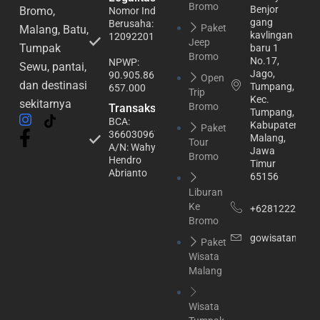
Bromo
Benjor
Bromo,
Nomor Induk
gang
Berusaha:
Paket
Malang, Batu,
kavlingan
1209220113064
Jeep
Tumpak
baru 1
Bromo
No.17,
NPWP:
Sewu, pantai,
Jago,
90.905.865.6-
Open
dan destinasi
Tumpang,
657.000
Trip
Kec.
sekitarnya
Bromo
Transaksi
Tumpang,
BCA:
Kabupaten
Paket
3660309674
Malang,
Tour
A/N: Wahyu
Jawa
Bromo
Hendro
Timur
Abrianto
65156
Liburan
Ke
+62812222148
Bromo
gowisatamala
Paket
Wisata
Malang
Wisata