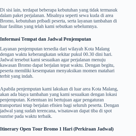
Di sisi lain, terdapat beberapa kebutuhan yang tidak termasuk
dalam paket perjalanan. Misalnya seperti sewa kuda di area
Bromo, kebutuhan pribadi peserta, serta layanan tambahan di
luar fasilitas yang telah kami sebutkan sebelumnya.
Informasi Tempat dan Jadwal Penjemputan
Layanan penjemputan tersedia dari wilayah Kota Malang
dengan waktu keberangkatan sekitar pukul 00.30 dini hari.
Jadwal tersebut kami sesuaikan agar perjalanan menuju
kawasan Bromo dapat berjalan tepat waktu. Dengan begitu,
peserta memiliki kesempatan menyaksikan momen matahari
terbit yang indah.
Apabila penjemputan kami lakukan di luar area Kota Malang,
akan ada biaya tambahan yang kami sesuaikan dengan lokasi
penjemputan. Ketentuan ini bertujuan agar pengaturan
transportasi tetap berjalan efisien bagi seluruh peserta. Dengan
jadwal yang sudah terencana, wisatawan dapat tiba di spot
sunrise pada waktu terbaik.
Itinerary
Open Tour Bromo 1 Hari
(Perkiraan Jadwal)