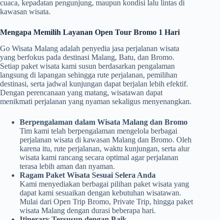
cuaca, kepadatan pengunjung, maupun kondisi lalu lintas di
kawasan wisata.
Mengapa Memilih Layanan
Open Tour Bromo 1 Hari
Go Wisata Malang adalah penyedia jasa perjalanan wisata
yang berfokus pada destinasi Malang, Batu, dan Bromo.
Setiap paket wisata kami susun berdasarkan pengalaman
langsung di lapangan sehingga rute perjalanan, pemilihan
destinasi, serta jadwal kunjungan dapat berjalan lebih efektif.
Dengan perencanaan yang matang, wisatawan dapat
menikmati perjalanan yang nyaman sekaligus menyenangkan.
Berpengalaman dalam Wisata Malang dan Bromo
Tim kami telah berpengalaman mengelola berbagai
perjalanan wisata di kawasan Malang dan Bromo. Oleh
karena itu, rute perjalanan, waktu kunjungan, serta alur
wisata kami rancang secara optimal agar perjalanan
terasa lebih aman dan nyaman.
Ragam Paket Wisata Sesuai Selera Anda
Kami menyediakan berbagai pilihan paket wisata yang
dapat kami sesuaikan dengan kebutuhan wisatawan.
Mulai dari Open Trip Bromo, Private Trip, hingga paket
wisata Malang dengan durasi beberapa hari.
Itinerary Tersusun dengan Baik