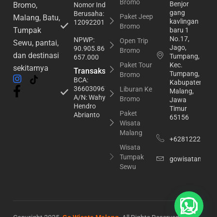
Bromo
Benjor
Bromo,
Nomor Induk
gang
Berusaha:
Paket Jeep
Malang, Batu,
kavlingan
1209220113064
Bromo
Tumpak
baru 1
No.17,
NPWP:
Open Trip
Sewu, pantai,
Jago,
90.905.865.6-
Bromo
dan destinasi
Tumpang,
657.000
Paket Tour
Kec.
sekitarnya
Transaksi
Tumpang,
Bromo
BCA:
Kabupaten
3660309674
Liburan Ke
Malang,
A/N: Wahyu
Bromo
Jawa
Hendro
Timur
Paket
Abrianto
65156
Wisata
Malang
+62812222148
Wisata
Tumpak
gowisatamala
Sewu