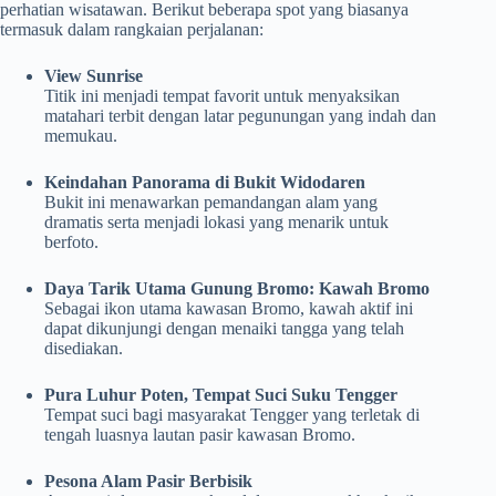
perhatian wisatawan. Berikut beberapa spot yang biasanya
termasuk dalam rangkaian perjalanan:
View Sunrise
Titik ini menjadi tempat favorit untuk menyaksikan
matahari terbit dengan latar pegunungan yang indah dan
memukau.
Keindahan Panorama di Bukit Widodaren
Bukit ini menawarkan pemandangan alam yang
dramatis serta menjadi lokasi yang menarik untuk
berfoto.
Daya Tarik Utama Gunung Bromo: Kawah Bromo
Sebagai ikon utama kawasan Bromo, kawah aktif ini
dapat dikunjungi dengan menaiki tangga yang telah
disediakan.
Pura Luhur Poten, Tempat Suci Suku Tengger
Tempat suci bagi masyarakat Tengger yang terletak di
tengah luasnya lautan pasir kawasan Bromo.
Pesona Alam Pasir Berbisik