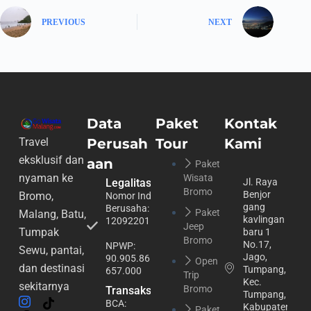
PREVIOUS
NEXT
Data
Paket
Kontak
Perusah
Tour
Kami
Travel
eksklusif dan
aan
Paket
nyaman ke
Wisata
Legalitas
Jl. Raya
Bromo
Benjor
Bromo,
Nomor Induk
gang
Berusaha:
Paket
Malang, Batu,
kavlingan
1209220113064
Jeep
Tumpak
baru 1
Bromo
No.17,
NPWP:
Sewu, pantai,
Jago,
90.905.865.6-
Open
dan destinasi
Tumpang,
657.000
Trip
Kec.
sekitarnya
Bromo
Transaksi
Tumpang,
BCA:
Kabupaten
Paket