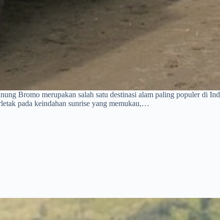
g Bromo merupakan salah satu destinasi alam paling populer di Indo
erletak pada keindahan sunrise yang memukau,…