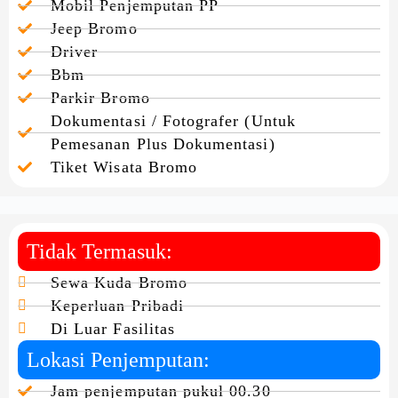
Mobil Penjemputan PP
Jeep Bromo
Driver
Bbm
Parkir Bromo
Dokumentasi / Fotografer (Untuk
Pemesanan Plus Dokumentasi)
Tiket Wisata Bromo
Tidak Termasuk:
Sewa Kuda Bromo
Keperluan Pribadi
Di Luar Fasilitas
Lokasi Penjemputan:
Jam penjemputan pukul 00.30