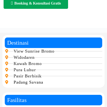
Booking & Konsultasi Gratis
Destinasi
View Sunrise Bromo
Widodaren
Kawah Bromo
Pura Luhur
Pasir Berbisik
Padang Savana
Fasilitas