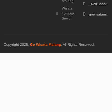
Malang
+6281222214
Wisata
Tumpak
gowisatamala
Sewu
Copyright 2025,
Go Wisata Malang
. All Rights Reserved.