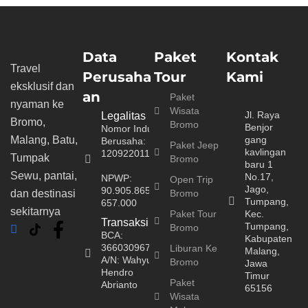
Data
Paket
Kontak
Travel
Perusaha
Tour
Kami
eksklusif dan
an
Paket
nyaman ke
Wisata
Jl. Raya
Legalitas
Bromo,
Bromo
Benjor
Nomor Induk
Malang, Batu,
gang
Berusaha:
Paket Jeep
kavlingan
1209220113064
Tumpak
Bromo
baru 1
Sewu, pantai,
No.17,
NPWP:
Open Trip
Jago,
90.905.865.6-
dan destinasi
Bromo
Tumpang,
657.000
sekitarnya
Paket Tour
Kec.
Transaksi
Tumpang,
Bromo
BCA:
Kabupaten
3660309674
Liburan Ke
Malang,
A/N: Wahyu
Bromo
Jawa
Hendro
Timur
Paket
Abrianto
65156
Wisata