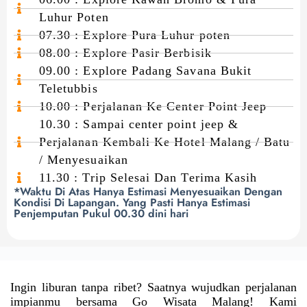
Luhur Poten
07.30 : Explore Pura Luhur poten
08.00 : Explore Pasir Berbisik
09.00 : Explore Padang Savana Bukit
Teletubbis
10.00 : Perjalanan Ke Center Point Jeep
10.30 : Sampai center point jeep &
Perjalanan Kembali Ke Hotel Malang / Batu
/ Menyesuaikan
11.30 : Trip Selesai Dan Terima Kasih
*Waktu Di Atas Hanya Estimasi Menyesuaikan Dengan
Kondisi Di Lapangan. Yang Pasti Hanya Estimasi
Penjemputan Pukul 00.30 dini hari
Ingin liburan tanpa ribet? Saatnya wujudkan perjalanan
impianmu bersama Go Wisata Malang! Kami